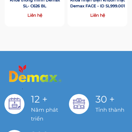
Khóa thông minh Demax
Khóa nhận diện khuôn mặt
SL- C626 BL
Demax FACE - ID SL999.001
Liên hệ
Liên hệ
12
+
30
+
Năm phát
Tỉnh thành
triển