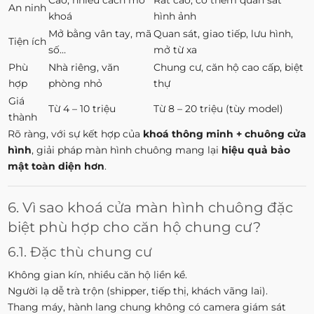
Cao, nhiều cách mở
Rất cao, có thêm quan sát
An ninh
khoá
hình ảnh
Mở bằng vân tay, mã
Quan sát, giao tiếp, lưu hình,
Tiện ích
số…
mở từ xa
Phù
Nhà riêng, văn
Chung cư, căn hộ cao cấp, biệt
hợp
phòng nhỏ
thự
Giá
Từ 4 – 10 triệu
Từ 8 – 20 triệu (tùy model)
thành
Rõ ràng, với sự kết hợp của
khoá thông minh + chuông cửa
hình
, giải pháp màn hình chuông mang lại
hiệu quả bảo
mật toàn diện hơn
.
6. Vì sao khoá cửa màn hình chuông đặc
biệt phù hợp cho căn hộ chung cư?
6.1. Đặc thù chung cư
Không gian kín, nhiều căn hộ liền kề.
Người lạ dễ trà trộn (shipper, tiếp thị, khách vãng lai).
Thang máy, hành lang chung không có camera giám sát