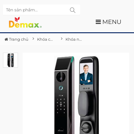
MENU
Trang chủ
Khóa cửa điện tử Demax
Khóa nhận diện khuôn mặt Demax FACE - ID SL999.001