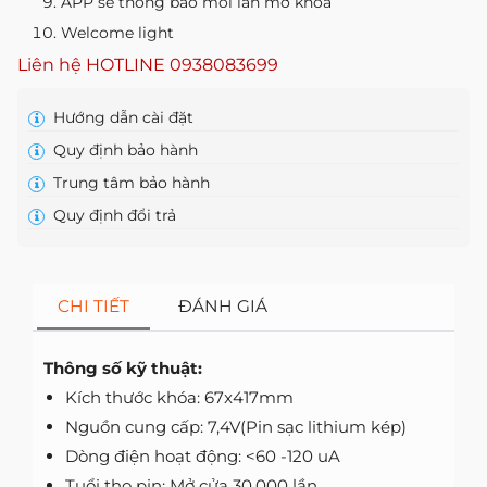
APP sẽ thông báo mỗi lần mở khóa
Welcome light
Liên hệ HOTLINE
0938083699
Hướng dẫn cài đặt
Quy định bảo hành
Trung tâm bảo hành
Quy định đổi trả
CHI TIẾT
ĐÁNH GIÁ
Thông số kỹ thuật:
Kích thước khóa: 67x417mm
Nguồn cung cấp: 7,4V(Pin sạc lithium kép)
Dòng điện hoạt động: <60 -120 uA
Tuổi thọ pin: Mở cửa 30.000 lần