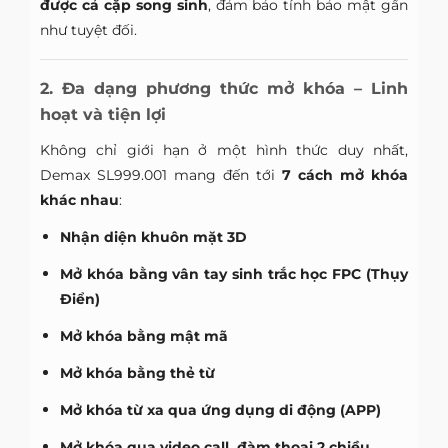
được cả cặp song sinh
, đảm bảo tính bảo mật gần
như tuyệt đối.
2. Đa dạng phương thức mở khóa – Linh
hoạt và tiện lợi
Không chỉ giới hạn ở một hình thức duy nhất,
Demax SL999.001 mang đến tới
7 cách mở khóa
khác nhau
:
Nhận diện khuôn mặt 3D
Mở khóa bằng vân tay sinh trắc học FPC (Thụy
Điển)
Mở khóa bằng mật mã
Mở khóa bằng thẻ từ
Mở khóa từ xa qua ứng dụng di động (APP)
Mở khóa qua video call, đàm thoại 2 chiều