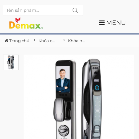
MENU
Trang chủ
Khóa cửa điện tử Demax
Khóa nhận diện khuôn mặt FACE - ID SL968 GS NEW