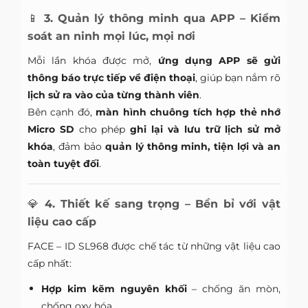
📱
3. Quản lý thông minh qua APP – Kiểm
soát an ninh mọi lúc, mọi nơi
Mỗi lần khóa được mở,
ứng dụng APP sẽ gửi
thông báo trực tiếp về điện thoại
, giúp bạn nắm rõ
lịch sử ra vào của từng thành viên
.
Bên cạnh đó,
màn hình chuông tích hợp thẻ nhớ
Micro SD
cho phép
ghi lại và lưu trữ lịch sử mở
khóa
, đảm bảo
quản lý thông minh, tiện lợi và an
toàn tuyệt đối
.
💎
4. Thiết kế sang trọng – Bền bỉ với vật
liệu cao cấp
FACE – ID SL968 được chế tác từ những vật liệu cao
cấp nhất:
Hợp kim kẽm nguyên khối
– chống ăn mòn,
chống oxy hóa.