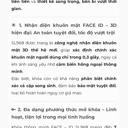
tiên tiến
và
thiết kế sang trọng, bền bỉ vượt thời
gian.
🌟
1. Nhận diện khuôn mặt FACE ID – 3D
hiện đại: An toàn tuyệt đối, tốc độ vượt trội
SL968 được trang bị
công nghệ nhận diện khuôn
mặt 3D thế hệ mới
, giúp
xác định chính xác
khuôn mặt người dùng chỉ trong 0,3 giây
, ngay cả
khi ánh sáng yếu nhờ
cảm biến hồng ngoại thông
minh
.
Đặc biệt, khóa còn có khả năng
phân biệt chính
xác cả cặp song sinh
, đảm bảo
bảo mật tuyệt đối
,
loại bỏ hoàn toàn nguy cơ giả mạo.
🔑
2. Đa dạng phương thức mở khóa – Linh
hoạt, tiện lợi trong mọi tình huống
Khóa thông minh FACE – ID SL968 mang đến
7