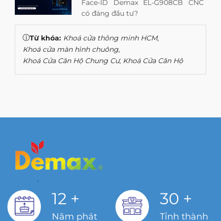
Face-ID Demax EL-G908CB CNC
có đáng đầu tư?
Từ khóa:
Khoá cửa thông minh HCM
,
Khoá cửa màn hình chuông
,
Khoá Cửa Căn Hộ Chung Cư
,
Khoá Cửa Căn Hộ
12
+
30
+
Năm phát
Tỉnh thành