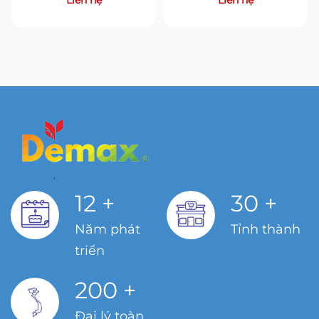
Liên hệ
Liên hệ
12
+
30
+
Năm phát
Tỉnh thành
triển
200
+
Đại lý toàn