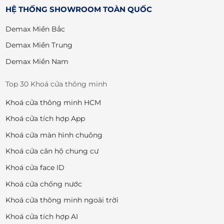
339 Nguyễn Thị Thập, P. Tân Phong,
HỆ THỐNG SHOWROOM TOÀN QUỐC
Quận 7
Demax Miền Bắc
Phone: 0938 570 570 - Mr Hội
Demax Miền Trung
HOMEGO - Q. TÂN BÌNH
Demax Miền Nam
262 Hoàng Văn Thụ, Phường 4, Tân
Bình
Top 30 Khoá cửa thông minh
Phone: 0938 579 579 Mr. Đăng
Khoá cửa thông minh HCM
HOMEGO - GÒ VẤP
Khoá cửa tích hợp App
113 Nguyễn Oanh, Phường 10, Gò Vấp
Phone: 0937 823 823 - Mr. Lộc
Khoá cửa màn hình chuông
Khoá cửa căn hộ chung cư
Khoá cửa face ID
HOMEGO - QUẬN 10
190 Tô Hiến Thành, P.13, Quận 10
Khoá cửa chống nước
Phone: 0901822822 Mr Phú
Khoá cửa thông minh ngoài trời
Khoá cửa tích hợp AI