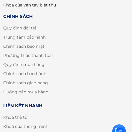
HOMEGO - QUẬN 6
Khoá cửa vân tay biệt thự
337b Hậu Giang, Phường 5, Quận 6.
Phone: 0934323232 - Mr Thi
CHÍNH SÁCH
Quy định đổi trả
Trung tâm bảo hành
HOMEGO - PHÚ NHUẬN
117 Phan Đình Phùng, P17, Q Phú
Chính sách bảo mật
Nhuận.
Phương thức thanh toán
Phone: 0934323232 - Mr Thi
Quy định mua hàng
HOMEGO - QUẬN 2
Chính sách bảo hành
637 Nguyễn Duy Trinh, Bình Trưng
Chính sách giao hàng
Đông, Quận 2
Phone: 0934323232 - Mr Thi
Hướng dẫn mua hàng
LIÊN KẾT NHANH
HOMEGO - QUẬN TÂN PHÚ
410 Lũy Bán Bích - P.Hoà Thạnh -
Khoá thẻ từ
Q.Tân Phú
Phone: 0901278282 - Ms Thảo Nam
Khoá cửa thông minh