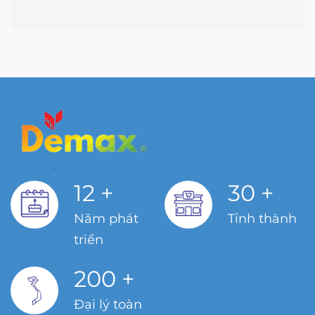
Phone: (024) 3686 5865
BẾP 365 TRẦN HƯNG ĐẠO
952 Đ. Trần Hưng Đạo, Phường 7,
Quận 5, Thành phố Hồ Chí Minh
Phone: 028 6682 8335
BẾP 365 ĐỒNG NAI
452 Nguyễn Ái Quốc, Tân Tiến, Thành
phố Biên Hòa, Đồng Nai
Phone: 0938 643 797
12
+
30
+
BẾP 365 TÂN BÌNH
Năm phát
Tỉnh thành
90 Cộng Hòa, Phường 13, Tân Bình,
triển
Thành phố Hồ Chí Minh
Phone: 028 6672 1555
200
+
BẾP 365 HOÀNG QUỐC VIỆT
Đại lý toàn
459 Hoàng Quốc Việt, Cổ Nhuế, Cầu