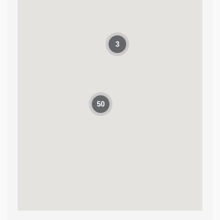
NHÀ PP - CTY TNHH CÔNG NGHỆ
THÔNG MINH HỢP NHẤT
Số 18 ngõ 441 đường Lĩnh Nam,
3
phường Vĩnh Hưng, tp Hà Nội
Phone: 0962168562
KHOÁ THÔNG MINH DEMAX
T6 Hồng Lĩnh, phường 15, Quận 10, TP.
50
Hồ Chí Minh
Phone: 0938 083 699 - 028 3868 5818
BẾP 365 KHÂM THIÊN
Hồ Chí Minh, Việt Nam
Phone: (024) 3853 7777
BẾP 365 TÂY SƠN
268 Tây Sơn, Trung Liệt, Đống Đa, Hà
Nội