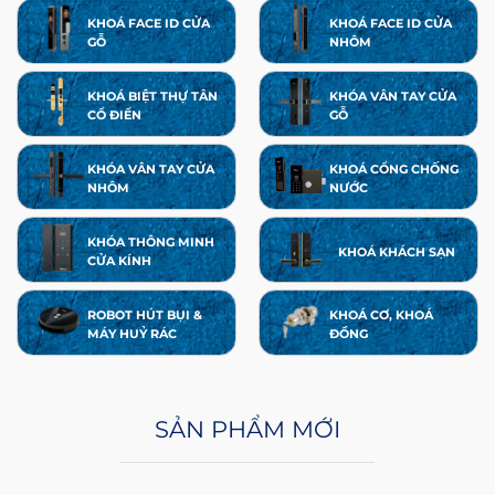
KHOÁ FACE ID CỬA
KHOÁ FACE ID CỬA
GỖ
NHÔM
KHOÁ BIỆT THỰ TÂN
KHÓA VÂN TAY CỬA
CỔ ĐIỂN
GỖ
KHÓA VÂN TAY CỬA
KHOÁ CỔNG CHỐNG
NHÔM
NƯỚC
KHÓA THÔNG MINH
KHOÁ KHÁCH SẠN
CỬA KÍNH
ROBOT HÚT BỤI &
KHOÁ CƠ, KHOÁ
MÁY HUỶ RÁC
ĐỒNG
SẢN PHẨM MỚI