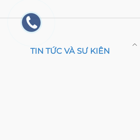
TIN TỨC VÀ SỰ KIỆN
KHÓA CỬA CHỐNG NƯỚC IP66 VÀ
IP56 CÓ GÌ KHÁC NHAU, NÊN
DÙNG LOẠI KHÓA NÀO?
01/08/2026
XEM THÊM