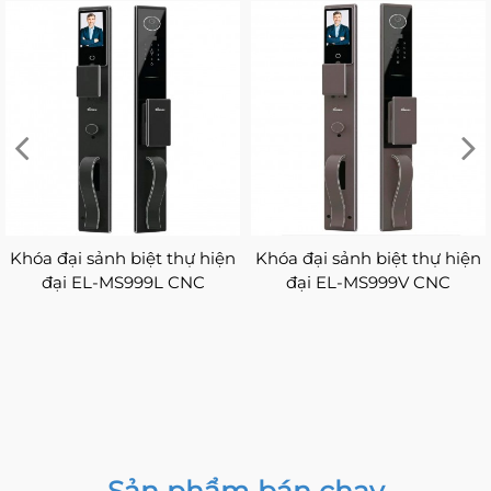
Khóa thông minh nhận diện
Khóa nhận diện khuôn mặt
khuôn mặt EL-C999
Demax FACE - ID SL999.001
CROWN CNC ( FACE ID -3D)