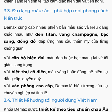
khiển sáng lên tinh tế, tạo cảm giác hiện đại và tiện nghi.
3.3. Đa dạng màu sắc – phù hợp mọi phong cách
kiến trúc
Demax cung cấp nhiều phiên bản màu sắc và kiểu dáng
đen titan, vàng champagne, bạc
khác nhau như
sáng, đồng đỏ
, đáp ứng nhu cầu thẩm mỹ của từng
không gian.
căn hộ hiện đại
Với
, màu đen hoặc bạc mang lại vẻ tối
giản, sang trọng.
biệt thự cổ điển
Với
, màu vàng hoặc đồng thể hiện sự
đẳng cấp, quyền quý.
văn phòng cao cấp
Với
, Demax là biểu tượng của sự
chuyên nghiệp và tinh tế.
3.4. Thiết kế hướng tới người dùng Việt Nam
thiết kế theo tiêu chuẩn châu Âu
Khóa Demax được