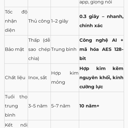
app, giọng nói
Tốc độ
0.3 giây – nhanh,
nhận
Thủ công
1–2 giây
chính xác
diện
Thấp (dễ
Công nghệ AI +
Bảo mật
sao chép
Trung bình
mã hóa AES 128-
chìa)
bit
Hợp kim kẽm
Hợp kim
Chất liệu
Inox, sắt
nguyên khối, kính
mỏng
cường lực
Tuổi thọ
trung
3–5 năm
5–7 năm
10 năm+
bình
Kết nối