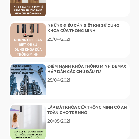
NHỮNG ĐIỀU CẦN BIẾT KHI SỬ DỤNG
KHÓA CỬA THÔNG MINH
25/04/2021
ĐIỂM MẠNH KHÓA THÔNG MINH DEMAX
HẤP DẪN CÁC CHỦ ĐẦU TƯ
25/04/2021
LẮP ĐẶT KHÓA CỬA THÔNG MINH CÓ AN
TOÀN CHO TRẺ NHỎ
20/05/2021