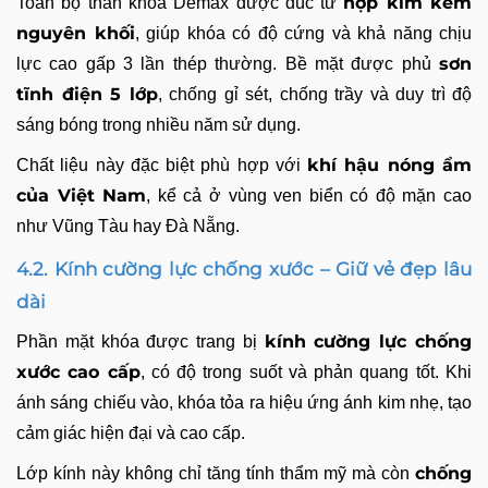
hợp kim kẽm
Toàn bộ thân khóa Demax được đúc từ
nguyên khối
, giúp khóa có độ cứng và khả năng chịu
sơn
lực cao gấp 3 lần thép thường. Bề mặt được phủ
tĩnh điện 5 lớp
, chống gỉ sét, chống trầy và duy trì độ
sáng bóng trong nhiều năm sử dụng.
khí hậu nóng ẩm
Chất liệu này đặc biệt phù hợp với
của Việt Nam
, kể cả ở vùng ven biển có độ mặn cao
như Vũng Tàu hay Đà Nẵng.
4.2. Kính cường lực chống xước – Giữ vẻ đẹp lâu
dài
kính cường lực chống
Phần mặt khóa được trang bị
xước cao cấp
, có độ trong suốt và phản quang tốt. Khi
ánh sáng chiếu vào, khóa tỏa ra hiệu ứng ánh kim nhẹ, tạo
cảm giác hiện đại và cao cấp.
chống
Lớp kính này không chỉ tăng tính thẩm mỹ mà còn