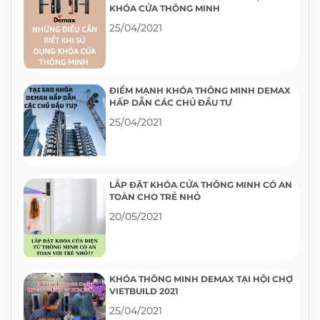
KHÓA CỬA THÔNG MINH
25/04/2021
ĐIỂM MẠNH KHÓA THÔNG MINH DEMAX
HẤP DẪN CÁC CHỦ ĐẦU TƯ
25/04/2021
LẮP ĐẶT KHÓA CỬA THÔNG MINH CÓ AN
TOÀN CHO TRẺ NHỎ
20/05/2021
KHÓA THÔNG MINH DEMAX TẠI HỘI CHỢ
VIETBUILD 2021
25/04/2021