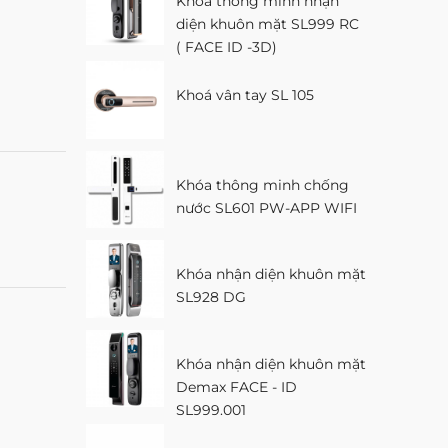
Khóa thông minh nhận
diện khuôn mặt SL999 RC
( FACE ID -3D)
Khoá vân tay SL 105
Khóa thông minh chống
nước SL601 PW-APP WIFI
Khóa nhận diện khuôn mặt
SL928 DG
Khóa nhận diện khuôn mặt
Demax FACE - ID
SL999.001