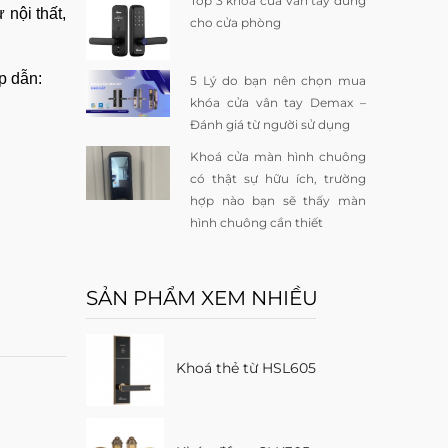
Top 3 khoá cửa vân tay dùng
 nội thất,
cho cửa phòng
p dẫn:
5 Lý do bạn nên chọn mua
khóa cửa vân tay Demax –
Đánh giá từ người sử dụng
Khoá cửa màn hình chuông
có thật sự hữu ích, trường
hợp nào bạn sẽ thấy màn
hình chuông cần thiết
SẢN PHẨM XEM NHIỀU
Khoá thẻ từ HSL605