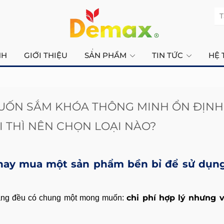
T
NH
GIỚI THIỆU
SẢN PHẨM
TIN TỨC
HỆ 
UỐN SẮM KHÓA THÔNG MINH ỔN ĐỊNH
 THÌ NÊN CHỌN LOẠI NÀO?
 hay mua một sản phẩm bền bỉ để sử dụn
chi phí hợp lý nhưng
hàng đều có chung một mong muốn: