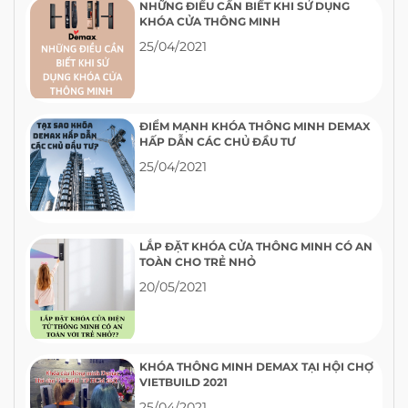
NHỮNG ĐIỀU CẦN BIẾT KHI SỬ DỤNG
KHÓA CỬA THÔNG MINH
25/04/2021
ĐIỂM MẠNH KHÓA THÔNG MINH DEMAX
HẤP DẪN CÁC CHỦ ĐẦU TƯ
25/04/2021
LẮP ĐẶT KHÓA CỬA THÔNG MINH CÓ AN
TOÀN CHO TRẺ NHỎ
20/05/2021
KHÓA THÔNG MINH DEMAX TẠI HỘI CHỢ
VIETBUILD 2021
25/04/2021