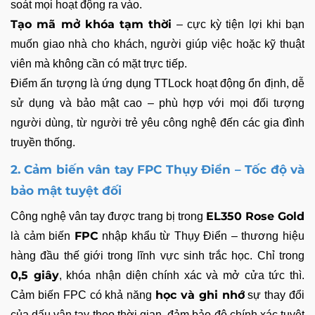
soát mọi hoạt động ra vào.
Tạo mã mở khóa tạm thời
– cực kỳ tiện lợi khi bạn
muốn giao nhà cho khách, người giúp việc hoặc kỹ thuật
viên mà không cần có mặt trực tiếp.
Điểm ấn tượng là ứng dụng TTLock hoạt động ổn định, dễ
sử dụng và bảo mật cao – phù hợp với mọi đối tượng
người dùng, từ người trẻ yêu công nghệ đến các gia đình
truyền thống.
2. Cảm biến vân tay FPC Thụy Điển – Tốc độ và
bảo mật tuyệt đối
EL350 Rose Gold
Công nghệ vân tay được trang bị trong
FPC
là cảm biến
nhập khẩu từ Thụy Điển – thương hiệu
hàng đầu thế giới trong lĩnh vực sinh trắc học. Chỉ trong
0,5 giây
, khóa nhận diện chính xác và mở cửa tức thì.
học và ghi nhớ
Cảm biến FPC có khả năng
sự thay đổi
của dấu vân tay theo thời gian, đảm bảo độ chính xác tuyệt