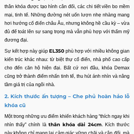
thân khóa được tạo hình cân đối, các chi tiết viền bo mềm
mại, tinh tế. Những đường nét uốn lượn nhẹ nhàng mang
hơi hướng cổ điển châu Âu, nhưng không hề cầu kỳ – vừa
đủ để toát lên sự sang trọng mà vẫn phù hợp với thẩm mỹ
đương đại.
EL350
Sự kết hợp này giúp
phù hợp với nhiều không gian
kiến trúc khác nhau: từ biệt thự cổ điển, nhà phố cao cấp
cho đến căn hộ hiện đại. Bất cứ nơi đâu, khóa Demax
cũng trở thành điểm nhấn tinh tế, thu hút ánh nhìn và nâng
tầm giá trị của ngôi nhà.
2. Kích thước ấn tượng – Che phủ hoàn hảo lỗ
khóa cũ
Một trong những ưu điểm khiến khách hàng “thích ngay khi
thân khóa dài 24cm
nhìn thấy” chính là
. Kích thước
này không chỉ mang lại cảm giác vững chãi và cân đối, mà