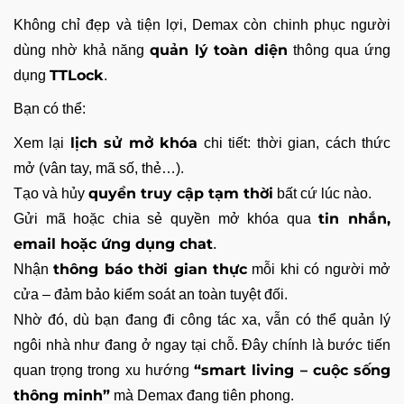
Không chỉ đẹp và tiện lợi, Demax còn chinh phục người
quản lý toàn diện
dùng nhờ khả năng
thông qua ứng
TTLock
dụng
.
Bạn có thể:
lịch sử mở khóa
Xem lại
chi tiết: thời gian, cách thức
mở (vân tay, mã số, thẻ…).
quyền truy cập tạm thời
Tạo và hủy
bất cứ lúc nào.
tin nhắn,
Gửi mã hoặc chia sẻ quyền mở khóa qua
email hoặc ứng dụng chat
.
thông báo thời gian thực
Nhận
mỗi khi có người mở
cửa – đảm bảo kiểm soát an toàn tuyệt đối.
Nhờ đó, dù bạn đang đi công tác xa, vẫn có thể quản lý
ngôi nhà như đang ở ngay tại chỗ. Đây chính là bước tiến
“smart living – cuộc sống
quan trọng trong xu hướng
thông minh”
mà Demax đang tiên phong.