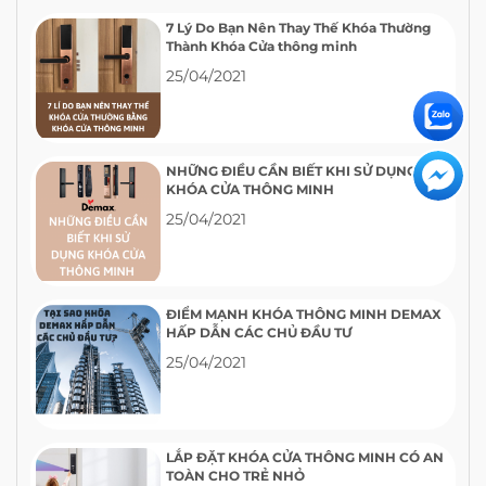
7 Lý Do Bạn Nên Thay Thế Khóa Thường
Thành Khóa Cửa thông minh
25/04/2021
NHỮNG ĐIỀU CẦN BIẾT KHI SỬ DỤNG
KHÓA CỬA THÔNG MINH
25/04/2021
ĐIỂM MẠNH KHÓA THÔNG MINH DEMAX
HẤP DẪN CÁC CHỦ ĐẦU TƯ
25/04/2021
LẮP ĐẶT KHÓA CỬA THÔNG MINH CÓ AN
TOÀN CHO TRẺ NHỎ