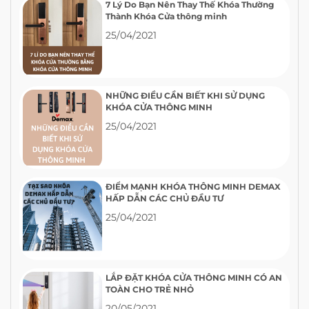
7 Lý Do Bạn Nên Thay Thế Khóa Thường
Thành Khóa Cửa thông minh
25/04/2021
NHỮNG ĐIỀU CẦN BIẾT KHI SỬ DỤNG
KHÓA CỬA THÔNG MINH
25/04/2021
ĐIỂM MẠNH KHÓA THÔNG MINH DEMAX
HẤP DẪN CÁC CHỦ ĐẦU TƯ
25/04/2021
LẮP ĐẶT KHÓA CỬA THÔNG MINH CÓ AN
TOÀN CHO TRẺ NHỎ
20/05/2021