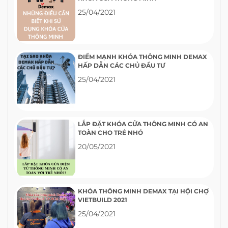
25/04/2021
ĐIỂM MẠNH KHÓA THÔNG MINH DEMAX
HẤP DẪN CÁC CHỦ ĐẦU TƯ
25/04/2021
LẮP ĐẶT KHÓA CỬA THÔNG MINH CÓ AN
TOÀN CHO TRẺ NHỎ
20/05/2021
KHÓA THÔNG MINH DEMAX TẠI HỘI CHỢ
VIETBUILD 2021
25/04/2021