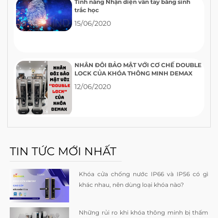
Tính năng Nhận diện vân tay bằng sinh
trắc học
15/06/2020
NHÂN ĐÔI BẢO MẬT VỚI CƠ CHẾ DOUBLE
LOCK CỦA KHÓA THÔNG MINH DEMAX
12/06/2020
TIN TỨC MỚI NHẤT
Khóa cửa chống nước IP66 và IP56 có gì
khác nhau, nên dùng loại khóa nào?
Những rủi ro khi khóa thông minh bị thấm