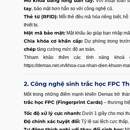
Mở khóa bằng lòng bàn tay:
Với thuật toán s
tay
, bảo mật hơn hẳn so với công nghệ cũ.
Thẻ từ (RFID):
Mỗi thẻ đều mã hóa riêng biệt, hỗ
thiết bị.
Mật mã bảo mật:
Mật khẩu ảo giúp bạn nhập mã t
Chìa khóa cơ khẩn cấp:
Dự phòng trong trườn
chép
tăng cường mức độ an toàn.
Thham khảo thêm các tính năng khoá 
https://demax.net.vn/khoa-cua-nhan-dien-khuon-mat
2.
Công nghệ sinh trắc học FPC Th
Một trong những điểm mạnh khiến Demax trở thàn
trắc học FPC (Fingerprint Cards)
– thương hiệ
Tốc độ xử lý cực nhanh:
Dưới 1 giây cho mọi th
Độ chính xác tuyệt đối:
Tỷ lệ sai lệch cực thấp
Tự động thích nghi với thay đổi sinh học:
Nhậ