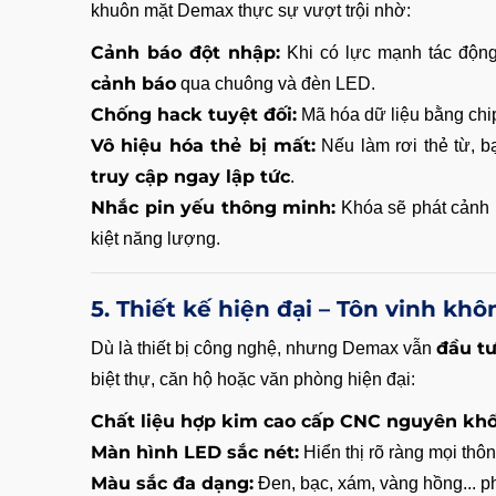
khuôn mặt Demax thực sự vượt trội nhờ:
Cảnh báo đột nhập:
Khi có lực mạnh tác động
cảnh báo
qua chuông và đèn LED.
Chống hack tuyệt đối:
Mã hóa dữ liệu bằng chip
Vô hiệu hóa thẻ bị mất:
Nếu làm rơi thẻ từ, b
truy cập ngay lập tức
.
Nhắc pin yếu thông minh:
Khóa sẽ phát cảnh b
kiệt năng lượng.
5. Thiết kế hiện đại – Tôn vinh k
đầu t
Dù là thiết bị công nghệ, nhưng Demax vẫn
biệt thự, căn hộ hoặc văn phòng hiện đại:
Chất liệu hợp kim cao cấp CNC nguyên khố
Màn hình LED sắc nét:
Hiển thị rõ ràng mọi thô
Màu sắc đa dạng:
Đen, bạc, xám, vàng hồng... p