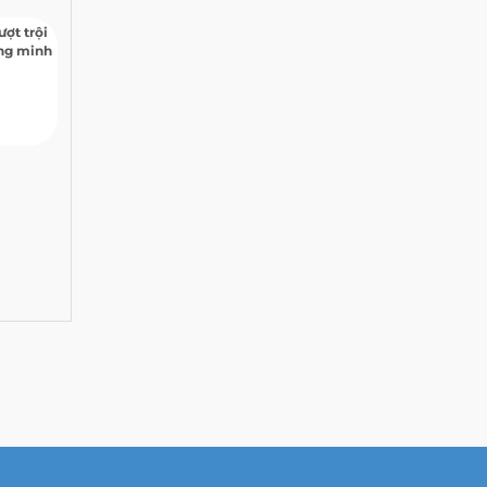
ợt trội
ng minh