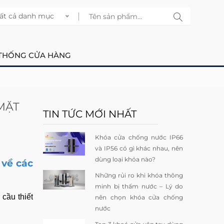
ất cả danh mục
THỐNG CỬA HÀNG
MẶT
TIN TỨC MỚI NHẤT
Khóa cửa chống nước IP66
và IP56 có gì khác nhau, nên
dùng loại khóa nào?
 về các
Những rủi ro khi khóa thông
minh bị thấm nước – Lý do
cầu thiết
nên chọn khóa cửa chống
nước