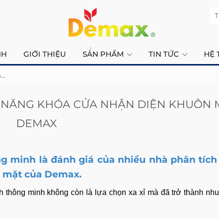
T
NH
GIỚI THIỆU
SẢN PHẨM
TIN TỨC
HỆ 
Kiến thức về khoá cửa thông minh
NH NĂNG KHÓA CỬA NHẬN DIỆN KHUÔN 
DEMAX
ng minh là đánh giá của nhiều nhà phân tích
n mặt của Demax.
nh thông minh không còn là lựa chọn xa xỉ mà đã trở thành nhu 