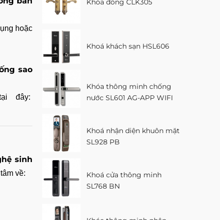
òng bàn
Khóa đồng CLK305
 dụng hoặc
Khoá khách sạn HSL606
hống sao
Khóa thông minh chống
ại đây:
nước SL601 AG-APP WIFI
Khoá nhận diện khuôn mặt
SL928 PB
hệ sinh
tâm về:
Khoá cửa thông minh
SL768 BN