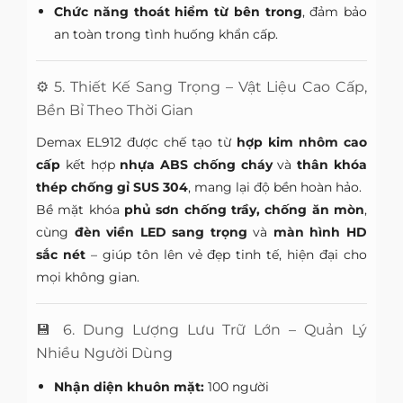
Chức năng thoát hiểm từ bên trong
, đảm bảo
an toàn trong tình huống khẩn cấp.
⚙️ 5. Thiết Kế Sang Trọng – Vật Liệu Cao Cấp,
Bền Bỉ Theo Thời Gian
Demax EL912 được chế tạo từ
hợp kim nhôm cao
cấp
kết hợp
nhựa ABS chống cháy
và
thân khóa
thép chống gỉ SUS 304
, mang lại độ bền hoàn hảo.
Bề mặt khóa
phủ sơn chống trầy, chống ăn mòn
,
cùng
đèn viền LED sang trọng
và
màn hình HD
sắc nét
– giúp tôn lên vẻ đẹp tinh tế, hiện đại cho
mọi không gian.
💾 6. Dung Lượng Lưu Trữ Lớn – Quản Lý
Nhiều Người Dùng
Nhận diện khuôn mặt:
100 người