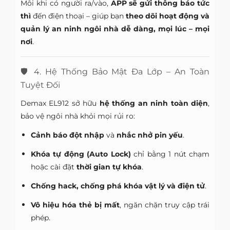
Mỗi khi có người ra/vào,
APP sẽ gửi thông báo tức
thì
đến điện thoại – giúp bạn
theo dõi hoạt động và
quản lý an ninh ngôi nhà dễ dàng, mọi lúc – mọi
nơi
.
🛡️ 4. Hệ Thống Bảo Mật Đa Lớp – An Toàn
Tuyệt Đối
Demax EL912 sở hữu
hệ thống an ninh toàn diện
,
bảo vệ ngôi nhà khỏi mọi rủi ro:
Cảnh báo đột nhập
và
nhắc nhở pin yếu
.
Khóa tự động (Auto Lock)
chỉ bằng 1 nút chạm
hoặc cài đặt
thời gian tự khóa
.
Chống hack, chống phá khóa vật lý và điện tử
.
Vô hiệu hóa thẻ bị mất
, ngăn chặn truy cập trái
phép.