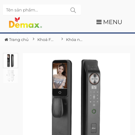
MENU
Trang chủ
Khoá Face ID cửa gỗ
Khóa nhận diện khuôn mặt Demax EL912 AG (FACE ID - 3D)