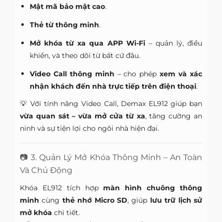
Mật mã bảo mật cao
.
Thẻ từ thông minh
.
Mở khóa từ xa qua APP Wi-Fi
– quản lý, điều
khiển, và theo dõi từ bất cứ đâu.
Video Call thông minh
– cho phép
xem và xác
nhận khách đến nhà trực tiếp trên điện thoại
.
💡 Với tính năng Video Call, Demax EL912 giúp bạn
vừa quan sát – vừa mở cửa từ xa
, tăng cường an
ninh và sự tiện lợi cho ngôi nhà hiện đại.
📷 3. Quản Lý Mở Khóa Thông Minh – An Toàn
Và Chủ Động
Khóa EL912 tích hợp
màn hình chuông thông
minh
cùng
thẻ nhớ Micro SD
, giúp
lưu trữ lịch sử
mở khóa
chi tiết.