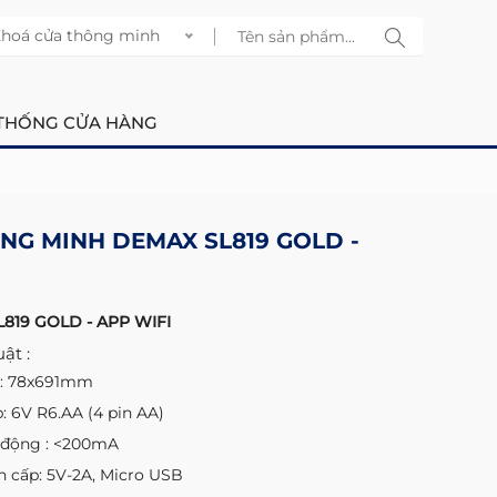
hoá cửa thông minh
THỐNG CỬA HÀNG
NG MINH DEMAX SL819 GOLD -
L819 GOLD - APP WIFI
ật :
a: 78x691mm
 6V R6.AA (4 pin AA)
 động : <200mA
 cấp: 5V-2A, Micro USB