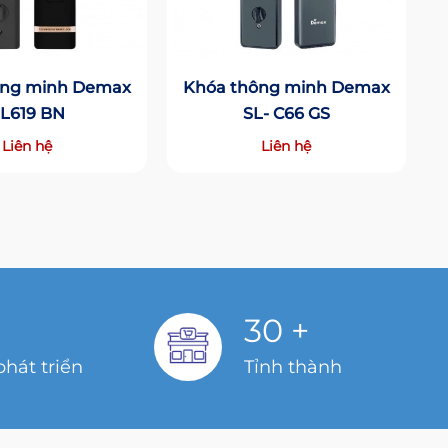
ông minh Demax
Khóa thông minh Demax
L619 BN
SL- C66 GS
Liên hệ
Liên hệ
30
+
hát triển
Tỉnh thành