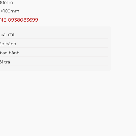
0-90mm
: >100mm
INE
0938083699
cài đặt
ảo hành
bảo hành
i trả