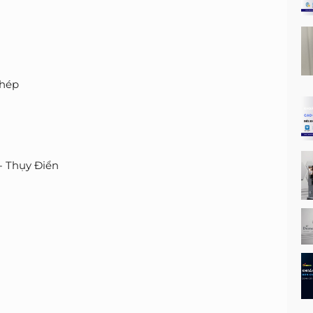
chép
- Thụy Điển