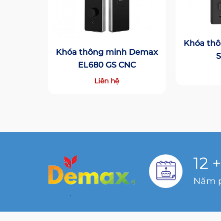
Khóa th
Khóa thông minh Demax
S
EL680 GS CNC
Liên hệ
12
+
Năm p