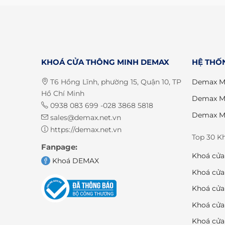
KHOÁ CỬA THÔNG MINH DEMAX
HỆ THỐ
T6 Hồng Lĩnh, phường 15, Quận 10, TP
Demax M
Hồ Chí Minh
Demax M
0938 083 699 -028 3868 5818
Demax M
sales@demax.net.vn
https://demax.net.vn
Top 30 K
Fanpage:
Khoá cử
Khoá DEMAX
Khoá cửa
Khoá cửa
Khoá cửa
Khoá cửa