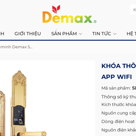
K
NH
GIỚI THIỆU
SẢN PHẨM
TIN TỨC
HỆ 
Khóa thông minh Demax SL819 GOLD - APP WIFI
KHÓA THÔ
APP WIFI
Mã sản phẩm:
S
Thông số kỹ thu
Kích thước khó
Nguồn cung cấp:
Dòng điện hoạt
Nguồn điện khẩn