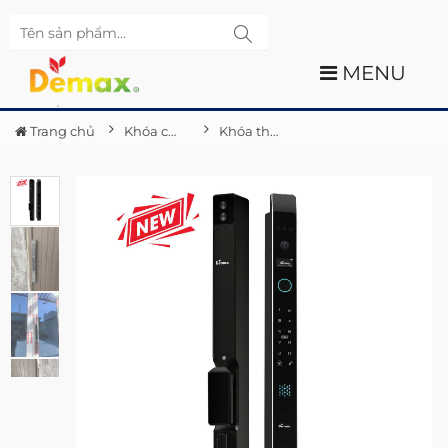
MENU
Trang chủ
Khóa cửa điện tử Demax
Khóa thông minh nhận diện khuôn mặt Demax EL908 BL CNC