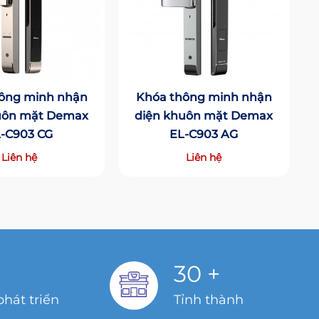
ông minh nhận
Khóa thông minh nhận
uôn mặt Demax
diện khuôn mặt Demax
-C903 CG
EL-C903 AG
Liên hệ
Liên hệ
30
+
hát triển
Tỉnh thành