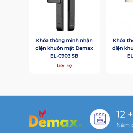
Khóa thông minh nhận
Khóa th
diện khuôn mặt Demax
diện kh
EL-C903 SB
EL
Liên hệ
12
+
Năm p