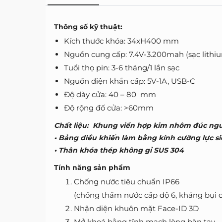
Thông số kỹ thuật:
Kích thước khóa: 34xH400 mm
Nguồn cung cấp: 7.4V-3.200mah (sạc lithi
Tuổi thọ pin: 3-6 tháng/1 lần sạc
Nguồn điện khẩn cấp: 5V-1A, USB-C
Độ dày cửa: 40 – 80 mm
Độ rộng đố cửa: >60mm
Chất liệu: Khung viền hợp kim nhôm đúc ng
• Bảng diều khiến làm bằng kính cường lực si
• Thân khóa thép không gỉ SUS 304
Tính năng sản phẩm
Chống nước tiêu chuẩn IP66
(chống thấm nước cấp độ 6, kháng bụi c
Nhận diện khuôn mặt Face-ID 3D
Mở khoá bằng tĩnh mạch lòng bàn tay