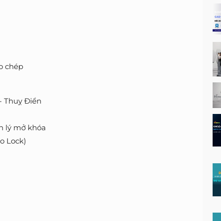
o chép
- Thuỵ Điển
n lý mở khóa
o Lock)