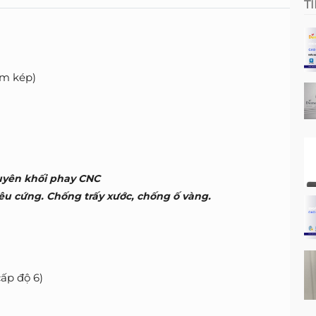
T
um kép)
uyên khối phay CNC
êu cứng. Chống trấy xước, chống ố vàng.
ấp độ 6)