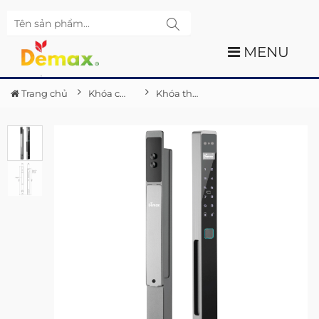
MENU
Trang chủ
Khóa cửa điện tử Demax
Khóa thông minh nhận diện khuôn mặt Demax EL-MS908 AG CNC