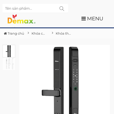
MENU
Trang chủ
Khóa cửa điện tử Demax
Khóa thông minh nhận diện khuôn mặt Demax EL-C903 SB