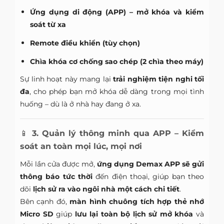
Ứng dụng di động (APP) – mở khóa và kiểm
soát từ xa
Remote điều khiển (tùy chọn)
Chìa khóa cơ chống sao chép (2 chìa theo máy)
Sự linh hoạt này mang lại
trải nghiệm tiện nghi tối
đa
, cho phép bạn mở khóa dễ dàng trong mọi tình
huống – dù là ở nhà hay đang ở xa.
📱
3. Quản lý thông minh qua APP – Kiểm
soát an toàn mọi lúc, mọi nơi
Mỗi lần cửa được mở,
ứng dụng Demax APP sẽ gửi
thông báo tức thời
đến điện thoại, giúp bạn theo
dõi
lịch sử ra vào ngôi nhà một cách chi tiết
.
Bên cạnh đó,
màn hình chuông tích hợp thẻ nhớ
Micro SD
giúp
lưu lại toàn bộ lịch sử mở khóa
và