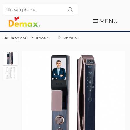
MENU
Trang chủ
Khóa cửa điện tử Demax
Khóa nhận diện khuôn mặt Demax FACE - ID SL966 CNC BROWN