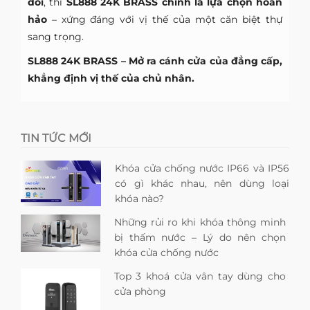
đối
, thì
SL888 24K BRASS chính là lựa chọn hoàn
hảo
– xứng đáng với vị thế của một căn biệt thự
sang trọng.
SL888 24K BRASS – Mở ra cánh cửa của đẳng cấp,
khẳng định vị thế của chủ nhân.
TIN TỨC MỚI
Khóa cửa chống nước IP66 và IP56
có gì khác nhau, nên dùng loại
khóa nào?
Những rủi ro khi khóa thông minh
bị thấm nước – Lý do nên chọn
khóa cửa chống nước
Top 3 khoá cửa vân tay dùng cho
cửa phòng