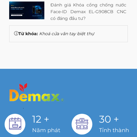
Đánh giá Khóa cổng chống nước
Face-ID Demax EL-G908CB CNC
có đáng đầu tư?
Từ khóa:
Khoá cửa vân tay biệt thự
12
+
30
+
Năm phát
Tỉnh thành