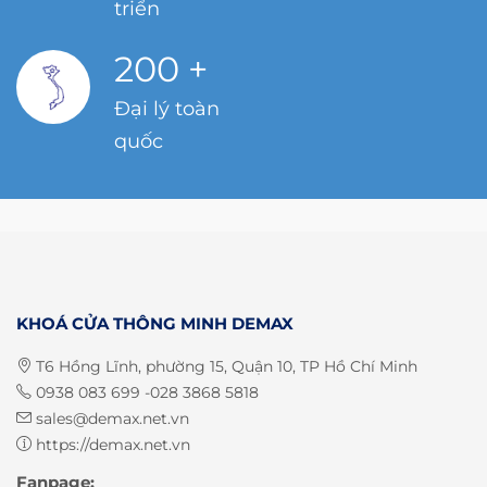
triển
200
+
Đại lý toàn
quốc
KHOÁ CỬA THÔNG MINH DEMAX
T6 Hồng Lĩnh, phường 15, Quận 10, TP Hồ Chí Minh
0938 083 699 -028 3868 5818
sales@demax.net.vn
https://demax.net.vn
Fanpage: