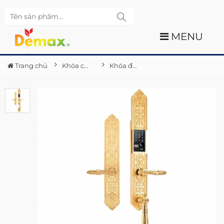
MENU
Trang chủ
Khóa cửa điện tử Demax
Khóa đại sảnh biệt thự cao cấp SL888 24K BRASS