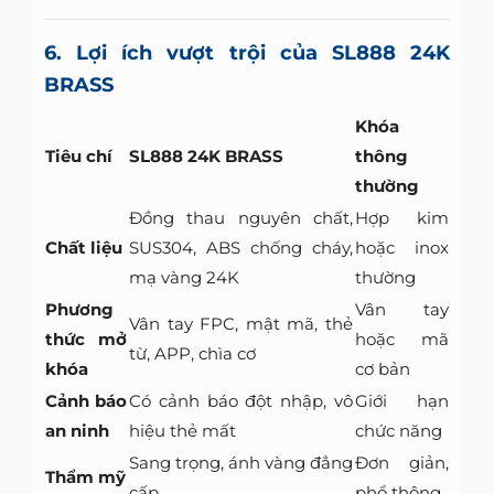
6. Lợi ích vượt trội của SL888 24K
BRASS
Khóa
Tiêu chí
SL888 24K BRASS
thông
thường
Đồng thau nguyên chất,
Hợp kim
Chất liệu
SUS304, ABS chống cháy,
hoặc inox
mạ vàng 24K
thường
Phương
Vân tay
Vân tay FPC, mật mã, thẻ
thức mở
hoặc mã
từ, APP, chìa cơ
khóa
cơ bản
Cảnh báo
Có cảnh báo đột nhập, vô
Giới hạn
an ninh
hiệu thẻ mất
chức năng
Sang trọng, ánh vàng đẳng
Đơn giản,
Thẩm mỹ
cấp
phổ thông