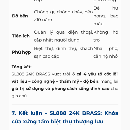
Dễ hư
Chống gỉ, chống cháy, bền
Độ bền
hỏng, bạc
>10 năm
màu
Quản lý qua điện thoại,
Không hỗ
Tiện ích
cập nhật người dùng
trợ
Biệt thự, dinh thự, khách
Nhà phố,
Phù hợp
sạn cao cấp
căn hộ nhỏ
Tổng kết:
SL888 24K BRASS vượt trội ở
cả 4 yếu tố cốt lõi
:
vật liệu – công nghệ – thẩm mỹ – độ bền
, mang lại
giá trị sử dụng và phong cách sống đỉnh cao
cho
gia chủ.
7. Kết luận – SL888 24K BRASS: Khóa
cửa xứng tầm biệt thự thượng lưu