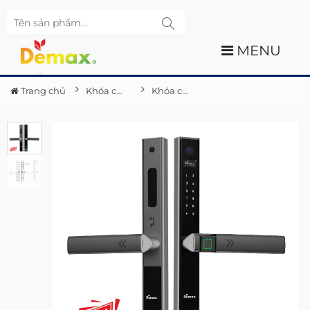
MENU
Trang chủ
Khóa cửa điện tử Demax
Khóa cửa nhôm Demax EL689 GS Camera