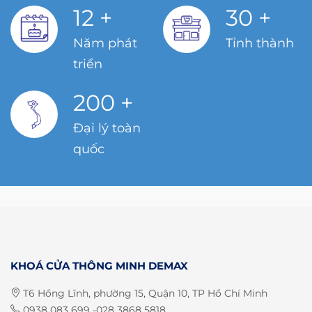
12
+
30
+
Năm phát
Tỉnh thành
triển
200
+
Đại lý toàn
quốc
KHOÁ CỬA THÔNG MINH DEMAX
T6 Hồng Lĩnh, phường 15, Quận 10, TP Hồ Chí Minh
0938 083 699 -028 3868 5818