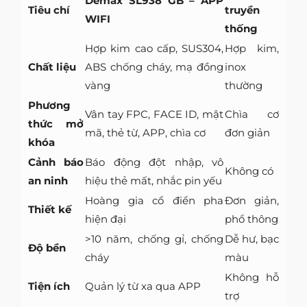
Demax SL938 GB – APP
Tiêu chí
truyền
WIFI
thống
Hợp kim cao cấp, SUS304,
Hợp kim,
Chất liệu
ABS chống cháy, mạ đồng
inox
vàng
thường
Phương
Vân tay FPC, FACE ID, mật
Chìa cơ
thức mở
mã, thẻ từ, APP, chìa cơ
đơn giản
khóa
Cảnh báo
Báo động đột nhập, vô
Không có
an ninh
hiệu thẻ mất, nhắc pin yếu
Hoàng gia cổ điển pha
Đơn giản,
Thiết kế
hiện đại
phổ thông
>10 năm, chống gỉ, chống
Dễ hư, bạc
Độ bền
cháy
màu
Không hỗ
Tiện ích
Quản lý từ xa qua APP
trợ