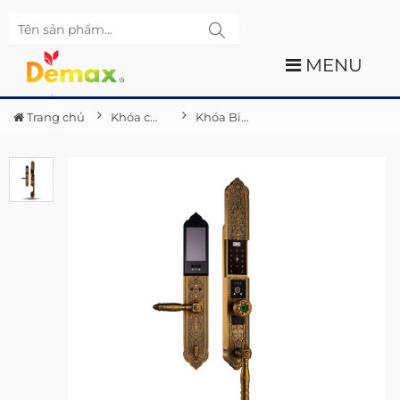
MENU
Trang chủ
Khóa cửa điện tử Demax
Khóa Biệt Thự Đại Sảnh Demax SL938 GB- APP WIFI