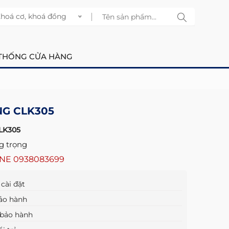
hoá cơ, khoá đồng
THỐNG CỬA HÀNG
G CLK305
LK305
g trọng
INE
0938083699
cài đặt
ảo hành
bảo hành