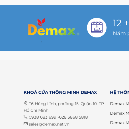
12
+
Năm p
KHOÁ CỬA THÔNG MINH DEMAX
HỆ THỐ
T6 Hồng Lĩnh, phường 15, Quận 10, TP
Demax M
Hồ Chí Minh
Demax M
0938 083 699 -028 3868 5818
Demax M
sales@demax.net.vn