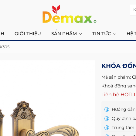
K
NH
GIỚI THIỆU
SẢN PHẨM
TIN TỨC
HỆ 
K305
KHÓA ĐỒN
Mã sản phẩm:
C
Khoá đồng san
Liên hệ HOTL
Hướng dẫn 
Quy định b
Trung tâm 