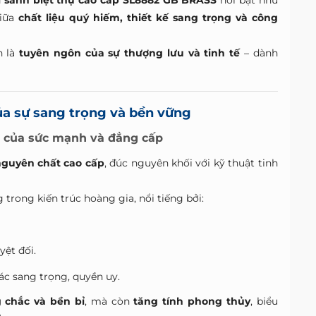
 sảnh biệt thự cao cấp SL8882 GB BRASS
nổi bật như
giữa
chất liệu quý hiếm, thiết kế sang trọng và công
n là
tuyên ngôn của sự thượng lưu và tinh tế
– dành
ủa sự sang trọng và bền vững
g của sức mạnh và đẳng cấp
guyên chất cao cấp
, đúc nguyên khối với kỹ thuật tinh
trong kiến trúc hoàng gia, nổi tiếng bởi:
yệt đối.
ác sang trọng, quyền uy.
 chắc và bền bỉ
, mà còn
tăng tính phong thủy
, biểu