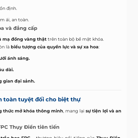
ổn định.
m ái, an toàn.
oa và đẳng cấp
ủ mạ đồng vàng thật
trên toàn bộ bề mặt khóa.
òn là
biểu tượng của quyền lực và sự xa hoa
:
ưới ánh sáng.
u dài.
 gian đại sảnh.
toàn tuyệt đối cho biệt thự
g thức mở khóa thông minh
, mang lại
sự tiện lợi và an
FPC Thụy Điển tiên tiến