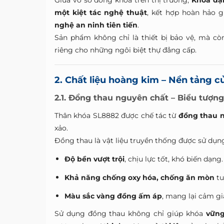
Giữa vô số dòng khóa trên thị trường,
Khóa đại
một kiệt tác nghệ thuật
, kết hợp hoàn hảo 
nghệ an ninh tiên tiến
.
Sản phẩm không chỉ là thiết bị bảo vệ, mà cò
riêng cho những ngôi biệt thự đẳng cấp.
2. Chất liệu hoàng kim – Nền tảng c
2.1. Đồng thau nguyên chất – Biểu tượn
Thân khóa SL8882 được chế tác từ
đồng thau n
xảo.
Đồng thau là vật liệu truyền thống được sử dụng 
Độ bền vượt trội
, chịu lực tốt, khó biến dạng.
Khả năng chống oxy hóa, chống ăn mòn
tu
Màu sắc vàng đồng ấm áp
, mang lại cảm gi
Sử dụng đồng thau không chỉ giúp khóa
vững