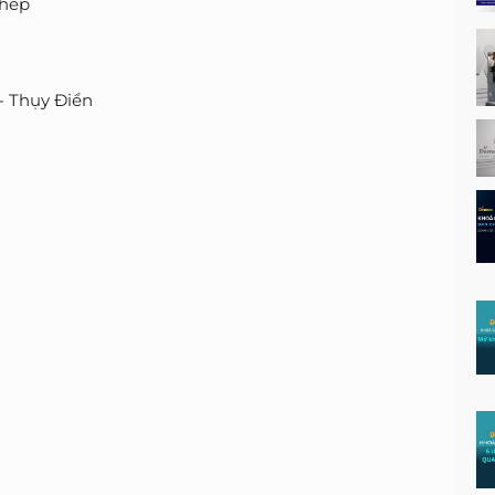
chép
- Thụy Điển