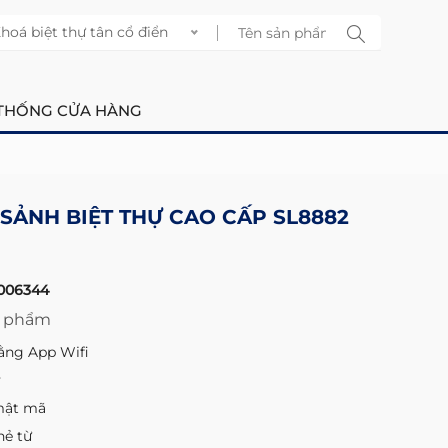
hoá biệt thự tân cổ điển
THỐNG CỬA HÀNG
SẢNH BIỆT THỰ CAO CẤP SL8882
006344
n phẩm
ằng App Wifi
y
mật mã
hẻ từ