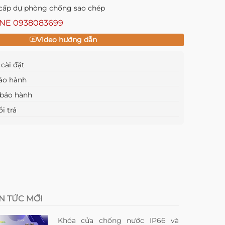
 cấp dự phòng chống sao chép
INE
0938083699
Video hướng dẫn
cài đặt
ảo hành
bảo hành
i trả
IN TỨC MỚI
Khóa cửa chống nước IP66 và