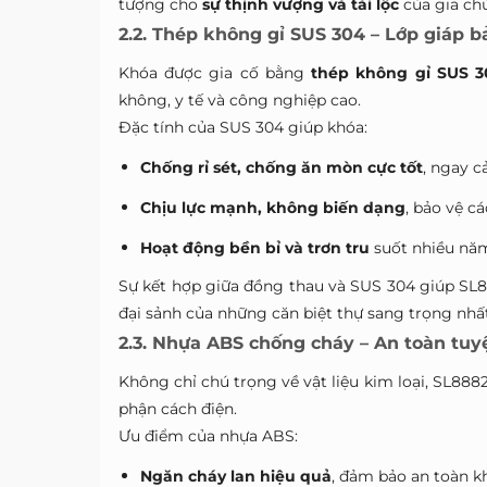
tượng cho
sự thịnh vượng và tài lộc
của gia chủ
2.2. Thép không gỉ SUS 304 – Lớp giáp 
Khóa được gia cố bằng
thép không gỉ SUS 
không, y tế và công nghiệp cao.
Đặc tính của SUS 304 giúp khóa:
Chống rỉ sét, chống ăn mòn cực tốt
, ngay c
Chịu lực mạnh, không biến dạng
, bảo vệ cá
Hoạt động bền bỉ và trơn tru
suốt nhiều nă
Sự kết hợp giữa đồng thau và SUS 304 giúp SL
đại sảnh của những căn biệt thự sang trọng nhất
2.3. Nhựa ABS chống cháy – An toàn tuy
Không chỉ chú trọng về vật liệu kim loại, SL88
phận cách điện.
Ưu điểm của nhựa ABS:
Ngăn cháy lan hiệu quả
, đảm bảo an toàn kh