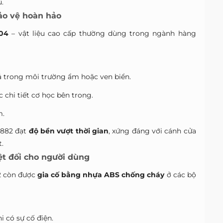
.
bảo vệ hoàn hảo
304
– vật liệu cao cấp thường dùng trong ngành hàng
ả trong môi trường ẩm hoặc ven biển.
c chi tiết cơ học bên trong.
m.
8882 đạt
độ bền vượt thời gian
, xứng đáng với cánh cửa
.
ệt đối cho người dùng
82 còn được
gia cố bằng nhựa ABS chống cháy
ở các bộ
i có sự cố điện.