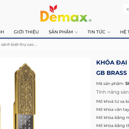
K
NH
GIỚI THIỆU
SẢN PHẨM
TIN TỨC
HỆ 
Khóa đại sảnh biệt thự cao cấp SL8882 GB BRASS
KHÓA ĐẠI 
GB BRASS
Mã sản phẩm:
S
Tính năng sả
Mở khoá từ xa b
Mở khóa vân ta
Mở khóa bằng 
Mở khóa bằng t